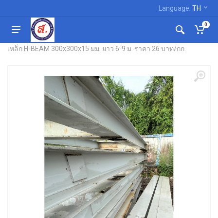
Language:
TH
0
หน้าแรก
เหล็กไอ-บีม, เหล็ก เอช-บีม
เหล็ก H-BEAM 300x300x15 มม. ยาว 6-9 ม. ราคา 26 บาท/กก.