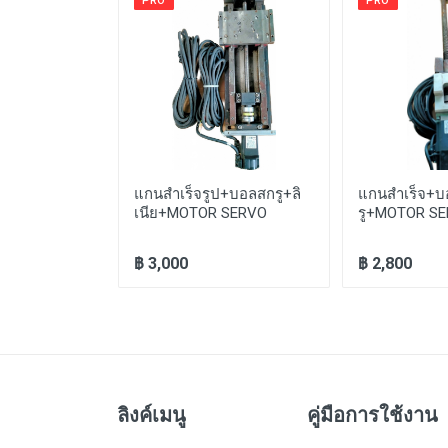
PRO
PRO
SERVO MOTOR
แกนสำเร็จรูป+บอลสกรู+ลิ
แกนสำเร็จ+
00W HG-
เนีย+MOTOR SERVO
รู+MOTOR S
0
฿ 3,000
฿ 2,800
ลิงค์เมนู
คู่มือการใช้งาน