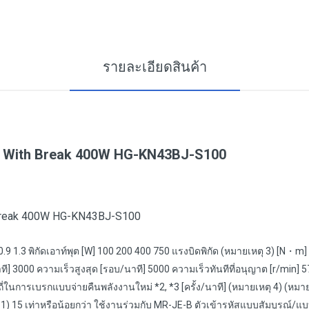
รายละเอียดสินค้า
 With Break 400W HG-KN43BJ-S100
Break 400W HG-KN43BJ-S100
0.9 1.3 พิกัดเอาท์พุต [W] 100 200 400 750 แรงบิดพิกัด (หมายเหตุ 3) [N・m]
ที] 3000 ความเร็วสูงสุด [รอบ/นาที] 5000 ความเร็วทันทีที่อนุญาต [r/min] 57
ถี่ในการเบรกแบบจ่ายคืนพลังงานใหม่ *2, *3 [ครั้ง/นาที] (หมายเหตุ 4) (หม
1) 15 เท่าหรือน้อยกว่า ใช้งานร่วมกับ MR-JE-B ตัวเข้ารหัสแบบสัมบูรณ์/แบ