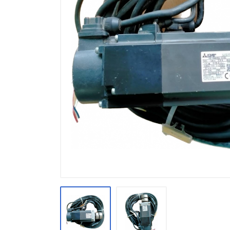
อะไหล่
อุปกรณ์ช่าง อุปกรณ์ซ่อมบำรุง
เครื่องจักร
มอเตอร์
สีและเคมีภัณฑ์
น็อต โบล์ท ตะปู รีเวท สตัด พุก สกรู
แหวน
วาล์ว หน้าแปลน ฟิตติ้ง
เหล็กรูปพรรณ เหล็กแปรรูป
อุปกรณ์ไฟฟ้า สายไฟ