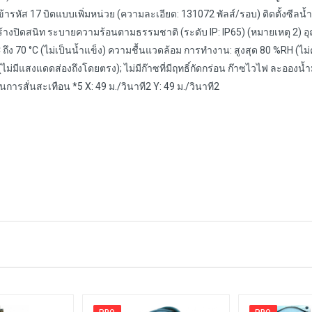
้ารหัส 17 บิตแบบเพิ่มหน่วย (ความละเอียด: 131072 พัลส์/รอบ) ติดตั้งซีลน้ำม
สร้างปิดสนิท ระบายความร้อนตามธรรมชาติ (ระดับ IP: IP65) (หมายเหตุ 2) อ
 °C ถึง 70 °C (ไม่เป็นน้ำแข็ง) ความชื้นแวดล้อม การทำงาน: สูงสุด 80 %RH (ไม
ีแสงแดดส่องถึงโดยตรง); ไม่มีก๊าซที่มีฤทธิ์กัดกร่อน ก๊าซไวไฟ ละอองน้ำมั
รสั่นสะเทือน *5 X: 49 ม./วินาที2 Y: 49 ม./วินาที2