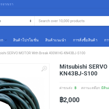
ารจากเรา
รก
สินค้าโปรโมชั่น
สินค้าแนะนำ
การสั่งซื้อสินค้า
การ
bishi SERVO MOTOR With Break 400W HG-KN43BJ-S100
Mitsubishi SERVO
KN43BJ-S100
ค่าขนส่ง :
฿
สถานะสต๊อก:
มีสิน
฿2,000