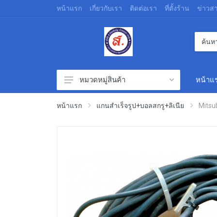
หน้าแรก
เกี่ยวกับเรา
ติดต่อเรา
ที่ตั้งร้าน
ข่าวส
หน้าแ
หมวดหมู่สินค้า
อื่นๆ ทั่วไป
หน้าแรก
แกนสำเร็จรูป+บอลสกรู+ลิเนีย
Mitsu
พลาสติก พีวีซี
เครื่องมือช่าง
วัสดุสิ้นเปลือง
สินค้าประมูล
อุปกรณ์เซฟตี้
อุปกรณ์สำนักงาน